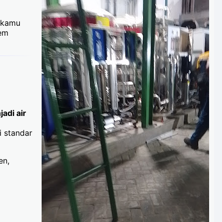
h kamu
tem
adi air
i standar
en,