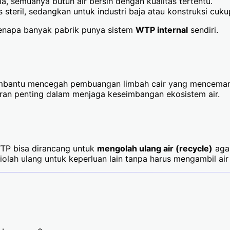
a, semuanya butuh air bersih dengan kualitas tertentu.
steril, sedangkan untuk industri baja atau konstruksi cukup
 kenapa banyak pabrik punya sistem
WTP internal
sendiri.
membantu mencegah pembuangan limbah cair yang mencemari
eran penting dalam menjaga keseimbangan ekosistem air.
. WTP bisa dirancang untuk
mengolah ulang air (recycle)
agar
diolah ulang untuk keperluan lain tanpa harus mengambil ai